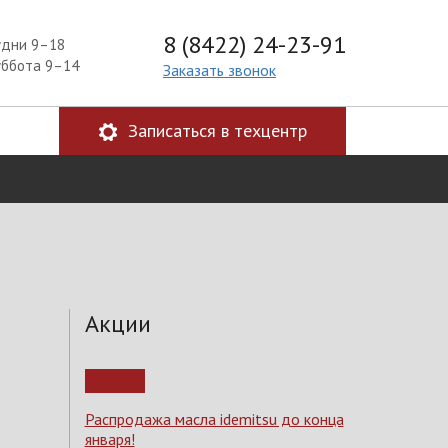
8 (8422) 24-23-91
удни 9–18
уббота 9–14
Заказать звонок
Записаться в техцентр
Акции
Распродажа масла idemitsu до конца
января!