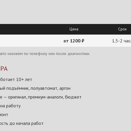
Цена
Срок
от 1200 ₽
1.5-2 час
вто назовём по телефону или после диагностики.
КРА
ботает 10+ лет
ый подъёмник, полуавтомат, аргон
 — оригинал, премиум-аналоги, бюджет
 на работу
монт
сть до начала работ