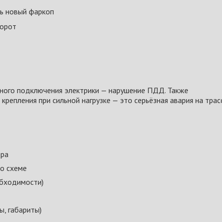
ть новый фаркоп
борот
ьного подключения электрики — нарушение ПДД. Также
репления при сильной нагрузке — это серьёзная авария на трасс
ера
по схеме
обходимости)
ы, габариты)