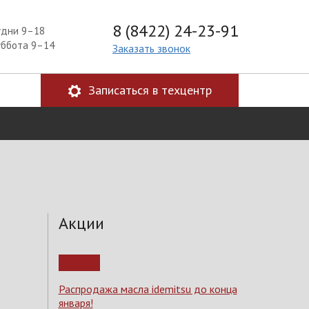
8 (8422) 24-23-91
удни 9–18
уббота 9–14
Заказать звонок
Записаться в техцентр
Акции
Распродажа масла idemitsu до конца
января!