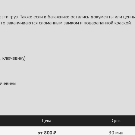
ти груз. Также если в багажнике остались документы или ценн
сто заканчиваются сломанным замком и поцарапанной краской.
, ключевину)
ючевины
Цена
Срок
от 800 ₽
30 мин