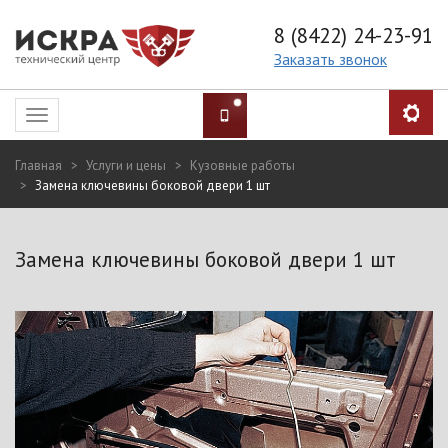
8 (8422) 24-23-91
Заказать звонок
Toggle
navigation
Главная
Услуги и цены
Кузовные работы
Замена ключевины боковой двери 1 шт
Замена ключевины боковой двери 1 шт