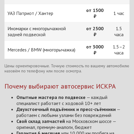
от 1500
УАЗ Патриот / Хантер
1 час
₽
Иномарки с многорычажной
от 2500
1.5
задней подвеской
₽
часа
от 3000
1.5–2
Mercedes / BMW (многорычажка)
₽
часа
Цены ориентировочные. Точную стоимость по вашему автомобилю
назовём по телефону или после осмотра.
Почему выбирают автосервис ИСКРА
Опытные мастера по подвеске
— каждый
специалист работает с ходовой 10+ лет
Двухстоечный подъёмник и пресс-съёмники
—
работаем с любыми узлами без повреждений
Свой склад запчастей
на Московском шоссе —
оригинал, премиум-аналоги, бюджет
Гарантия 6 месяцев
или 10 000 км пробега на