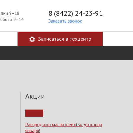
8 (8422) 24-23-91
удни 9–18
уббота 9–14
Заказать звонок
Записаться в техцентр
Акции
Распродажа масла idemitsu до конца
января!