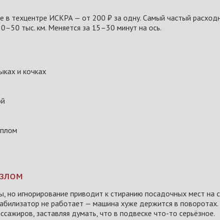
ке в техцентре ИСКРА — от 200 ₽ за одну. Самый частый расход
0–50 тыс. км. Меняется за 15–30 минут на ось.
ыках и кочках
ой
ёплом
узлом
ны, но игнорирование приводит к стиранию посадочных мест на 
стабилизатор не работает — машина хуже держится в поворотах.
ссажиров, заставляя думать, что в подвеске что-то серьёзное.