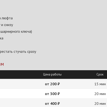
а люфта
 и снизу
 шарнирного ключа)
жа
естать стучать сразу
ям
Цена работы
Срок
от 200 ₽
15 мин
от 300 ₽
20 мин
от 400 ₽
20 мин