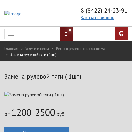
8 (8422) 24-23-91
Заказать звонок
Toggle
navigation
Главная
Услуги и цены
Ремонт рулевого механизма
Замена рулевой тяги ( 1шт)
Замена рулевой тяги ( 1шт)
1200-2500
от
руб.