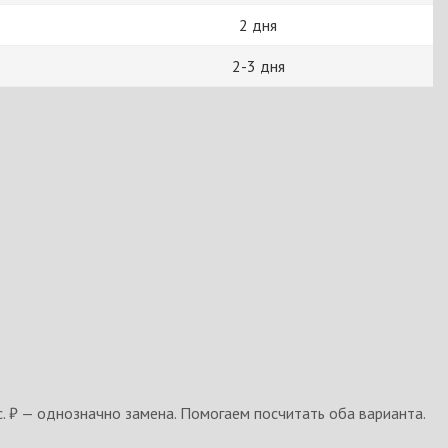
2 дня
2-3 дня
с. ₽ — однозначно замена. Помогаем посчитать оба варианта.