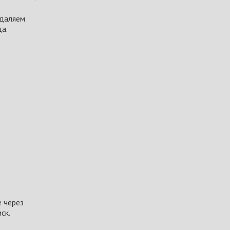
Удаляем
да.
е через
ск.