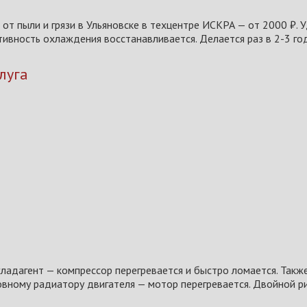
от пыли и грязи в Ульяновске в техцентре ИСКРА — от 2000 ₽. 
тивность охлаждения восстанавливается. Делается раз в 2-3 го
луга
адагент — компрессор перегревается и быстро ломается. Такж
овному радиатору двигателя — мотор перегревается. Двойной ри