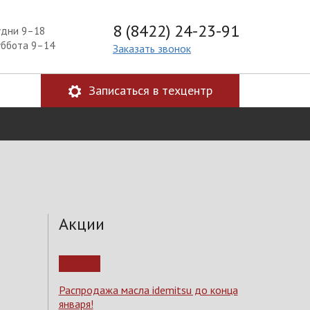
8 (8422) 24-23-91
удни 9–18
уббота 9–14
Заказать звонок
Записаться в техцентр
Акции
Распродажа масла idemitsu до конца
января!