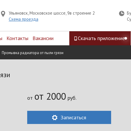
Ульяновск, Московское шоссе, 9в строение 2
Б
Схема проезда
С
ы
Контакты
Вакансии
Скачать приложение
Промывка радиатора от пыли грязи
язи
от 2000
от
руб.
Записаться