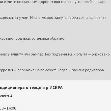
сли ездите по пыльным дорогам или живёте у тополей — чаще.
равильным углом. Иначе можно загнуть рёбра сот и испортить
остью, продувка, установка обратно.
мать защиту или бампер. Без подъёмника и опыта — рисковано.
коррозия — промывка не поможет. Тогда — замена радиатора.
ондиционера в техцентр ИСКРА
оение 2
:00–14:00