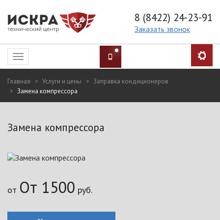
8 (8422) 24-23-91
Заказать звонок
Toggle
navigation
Главная
Услуги и цены
Заправка кондиционеров
Замена компрессора
Замена компрессора
От 1500
от
руб.